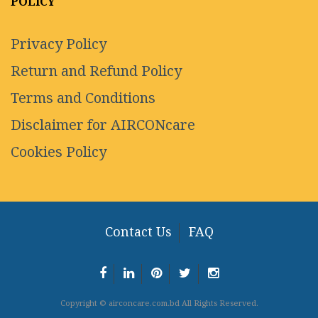
POLICY
Privacy Policy
Return and Refund Policy
Terms and Conditions
Disclaimer for AIRCONcare
Cookies Policy
Contact Us
FAQ
Copyright © airconcare.com.bd All Rights Reserved.